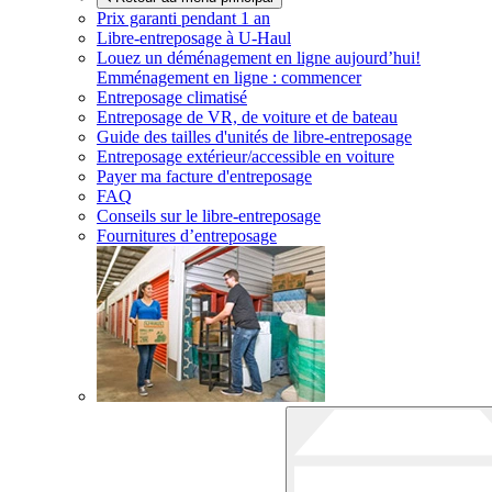
Prix garanti pendant 1 an
Libre-entreposage à
U-Haul
Louez un déménagement en ligne aujourd’hui!
Emménagement en ligne : commencer
Entreposage climatisé
Entreposage de VR, de voiture et de bateau
Guide des tailles d'unités de libre-entreposage
Entreposage extérieur/accessible en voiture
Payer ma facture d'entreposage
FAQ
Conseils sur le libre-entreposage
Fournitures d’entreposage