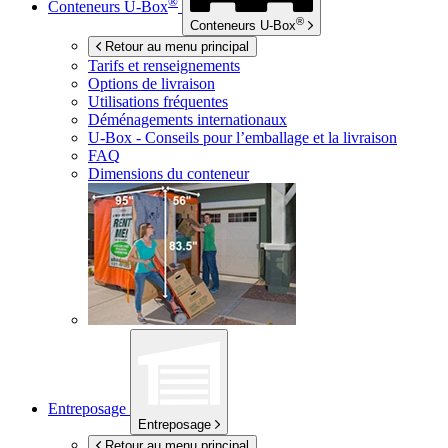
®
Conteneurs
U-Box
®
Conteneurs
U-Box
Retour au menu principal
Tarifs et renseignements
Options de livraison
Utilisations fréquentes
Déménagements internationaux
U-Box -
Conseils pour l’emballage et la livraison
FAQ
Dimensions du conteneur
Entreposage
Entreposage
Retour au menu principal