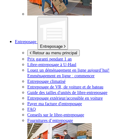
Entreposage
Entreposage
Retour au menu principal
Prix garanti pendant 1 an
Libre-entreposage à
U-Haul
Louez un déménagement en ligne aujourd’hui!
Emménagement en ligne : commencer
Entreposage climatisé
Entreposage de VR, de voiture et de bateau
Guide des tailles d'unités de libre-entreposage
Entreposage extérieur/accessible en voiture
Payer ma facture d'entreposage
FAQ
Conseils sur le libre-entreposage
Fournitures d’entreposage