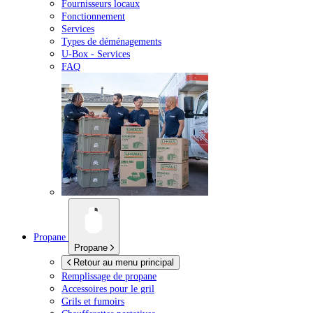
Fournisseurs locaux
Fonctionnement
Services
Types de déménagements
U-Box -
Services
FAQ
Propane
Propane
Retour au menu principal
Remplissage de propane
Accessoires pour le gril
Grils et fumoirs