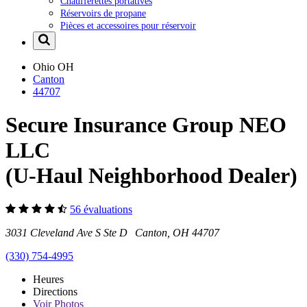
Chaufferettes portatives
Réservoirs de propane
Pièces et accessoires pour réservoir
Ohio
OH
Canton
44707
Secure Insurance Group NEO
LLC
(U-Haul Neighborhood Dealer)
56 évaluations
3031 Cleveland Ave S Ste D Canton, OH 44707
(330) 754-4995
Heures
Directions
Voir
Photos