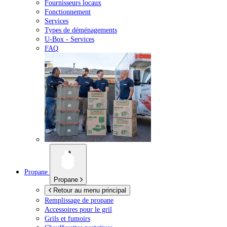
Fournisseurs locaux
Fonctionnement
Services
Types de déménagements
U-Box -
Services
FAQ
Propane
Propane
Retour au menu principal
Remplissage de propane
Accessoires pour le gril
Grils et fumoirs