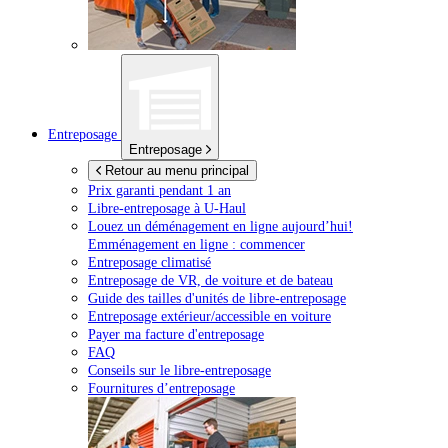
Entreposage
Entreposage
Retour au menu principal
Prix garanti pendant 1 an
Libre-entreposage à
U-Haul
Louez un déménagement en ligne aujourd’hui!
Emménagement en ligne : commencer
Entreposage climatisé
Entreposage de VR, de voiture et de bateau
Guide des tailles d'unités de libre-entreposage
Entreposage extérieur/accessible en voiture
Payer ma facture d'entreposage
FAQ
Conseils sur le libre-entreposage
Fournitures d’entreposage