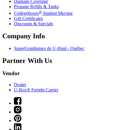
Damage Coverage
Propane Refills & Tanks
®
Collegeboxes
Student Moving
Gift Certificates
Discounts & Specials
Company Info
SuperGraphiques de
U-Haul
- Québec
Partner With Us
Vendor
Dealer
U-Box® Freight Carrier