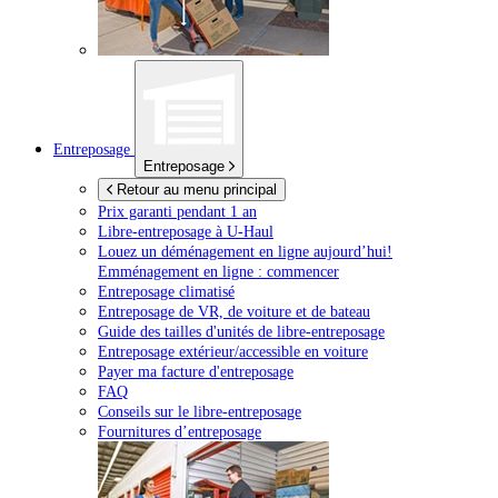
Entreposage
Entreposage
Retour au menu principal
Prix garanti pendant 1 an
Libre-entreposage à
U-Haul
Louez un déménagement en ligne aujourd’hui!
Emménagement en ligne : commencer
Entreposage climatisé
Entreposage de VR, de voiture et de bateau
Guide des tailles d'unités de libre-entreposage
Entreposage extérieur/accessible en voiture
Payer ma facture d'entreposage
FAQ
Conseils sur le libre-entreposage
Fournitures d’entreposage