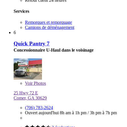
Retour client 24 heures
Services
Remorques et remorquage
Camions de déménagement
6
Quick Pantry 7
Concessionnaire U-Haul dans le voisinage
Voir
Photos
25 Hwy 72 E
Comer, GA 30629
(706) 783-2624
Ouvert aujourd'hui
8h am à 1h pm
/
3h pm à 7h pm