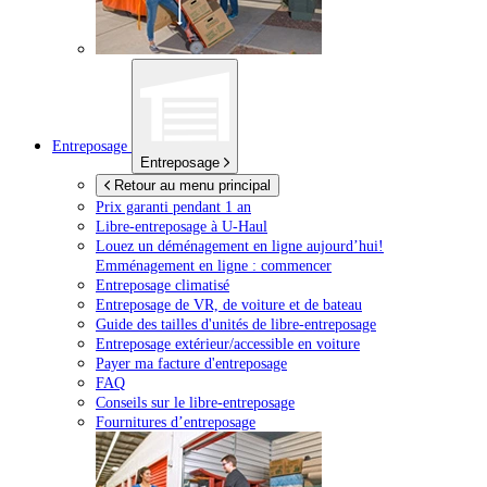
Entreposage
Entreposage
Retour au menu principal
Prix garanti pendant 1 an
Libre-entreposage à
U-Haul
Louez un déménagement en ligne aujourd’hui!
Emménagement en ligne : commencer
Entreposage climatisé
Entreposage de VR, de voiture et de bateau
Guide des tailles d'unités de libre-entreposage
Entreposage extérieur/accessible en voiture
Payer ma facture d'entreposage
FAQ
Conseils sur le libre-entreposage
Fournitures d’entreposage