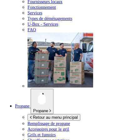
Fournisseurs locaux
Fonctionnement
Services
Types de déménagements
U-Box -
Services
FAQ
Propane
Propane
Retour au menu principal
Remplissage de propane
Accessoires pour le gril
Grils et fumoirs