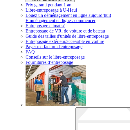
Prix garanti pendant 1 an
Libre-entreposage à
U-Haul
Louez un déménagement en ligne aujourd’hui!
Emménagement en ligne : commencer
Entreposage climatisé
Entreposage de VR, de voiture et de bateau
Guide des tailles d'unités de libre-entreposage
Entreposage extérieur/accessible en voiture
Payer ma facture d'entreposage
FAQ
Conseils sur le libre-entreposage
Fournitures d’entreposage