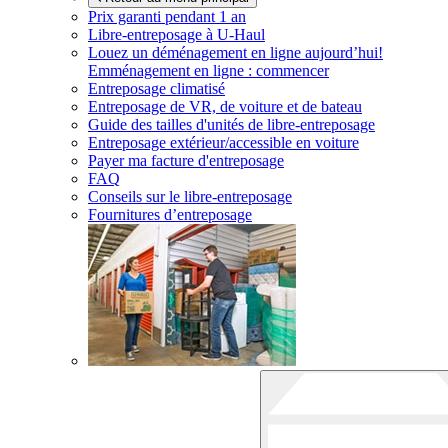
Prix garanti pendant 1 an
Libre-entreposage à
U-Haul
Louez un déménagement en ligne aujourd’hui!
Emménagement en ligne : commencer
Entreposage climatisé
Entreposage de VR, de voiture et de bateau
Guide des tailles d'unités de libre-entreposage
Entreposage extérieur/accessible en voiture
Payer ma facture d'entreposage
FAQ
Conseils sur le libre-entreposage
Fournitures d’entreposage