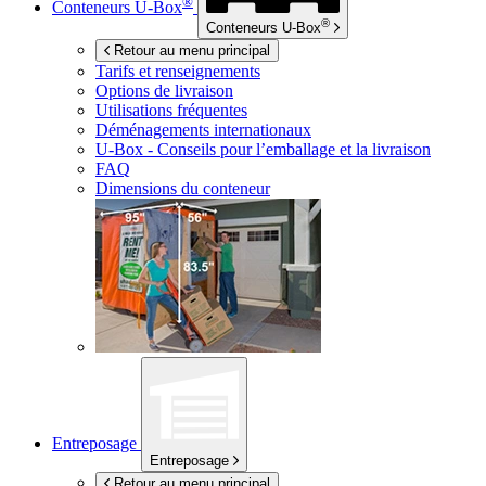
®
Conteneurs
U-Box
®
Conteneurs
U-Box
Retour au menu principal
Tarifs et renseignements
Options de livraison
Utilisations fréquentes
Déménagements internationaux
U-Box -
Conseils pour l’emballage et la livraison
FAQ
Dimensions du conteneur
Entreposage
Entreposage
Retour au menu principal