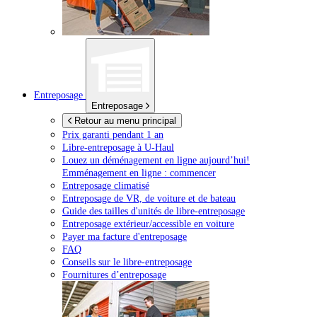
Entreposage
Entreposage
Retour au menu principal
Prix garanti pendant 1 an
Libre-entreposage à
U-Haul
Louez un déménagement en ligne aujourd’hui!
Emménagement en ligne : commencer
Entreposage climatisé
Entreposage de VR, de voiture et de bateau
Guide des tailles d'unités de libre-entreposage
Entreposage extérieur/accessible en voiture
Payer ma facture d'entreposage
FAQ
Conseils sur le libre-entreposage
Fournitures d’entreposage