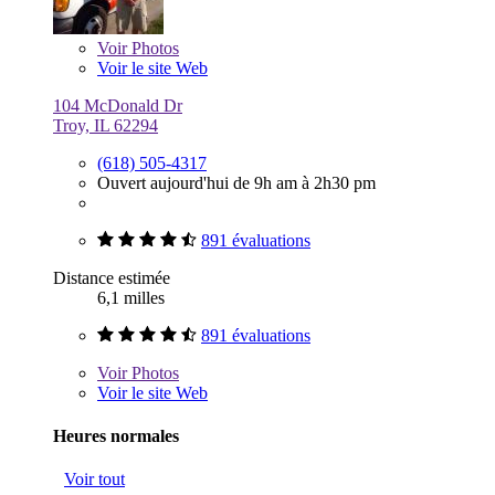
Voir
Photos
Voir le site Web
104 McDonald Dr
Troy, IL 62294
(618) 505-4317
Ouvert aujourd'hui de 9h am à 2h30 pm
891 évaluations
Distance estimée
6,1 milles
891 évaluations
Voir
Photos
Voir le site Web
Heures normales
Voir tout