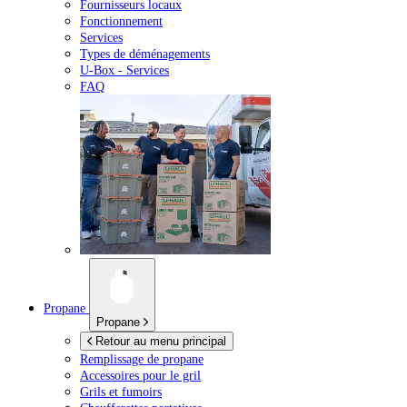
Fournisseurs locaux
Fonctionnement
Services
Types de déménagements
U-Box -
Services
FAQ
Propane
Propane
Retour au menu principal
Remplissage de propane
Accessoires pour le gril
Grils et fumoirs