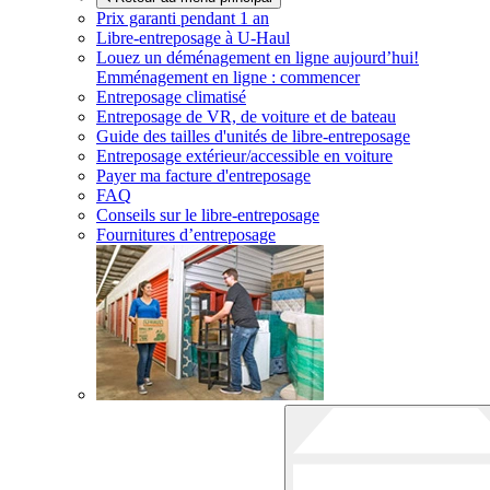
Prix garanti pendant 1 an
Libre-entreposage à
U-Haul
Louez un déménagement en ligne aujourd’hui!
Emménagement en ligne : commencer
Entreposage climatisé
Entreposage de VR, de voiture et de bateau
Guide des tailles d'unités de libre-entreposage
Entreposage extérieur/accessible en voiture
Payer ma facture d'entreposage
FAQ
Conseils sur le libre-entreposage
Fournitures d’entreposage