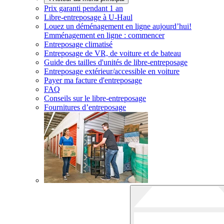
Prix garanti pendant 1 an
Libre-entreposage à
U-Haul
Louez un déménagement en ligne aujourd’hui!
Emménagement en ligne : commencer
Entreposage climatisé
Entreposage de VR, de voiture et de bateau
Guide des tailles d'unités de libre-entreposage
Entreposage extérieur/accessible en voiture
Payer ma facture d'entreposage
FAQ
Conseils sur le libre-entreposage
Fournitures d’entreposage