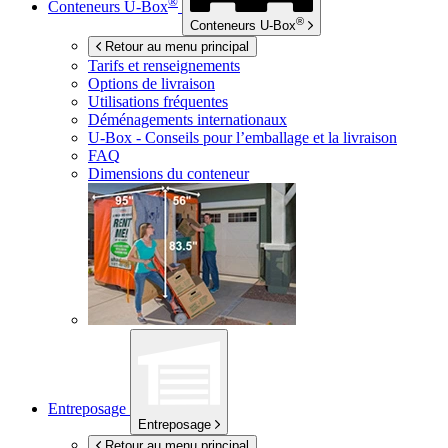
®
Conteneurs
U-Box
®
Conteneurs
U-Box
Retour au menu principal
Tarifs et renseignements
Options de livraison
Utilisations fréquentes
Déménagements internationaux
U-Box -
Conseils pour l’emballage et la livraison
FAQ
Dimensions du conteneur
Entreposage
Entreposage
Retour au menu principal