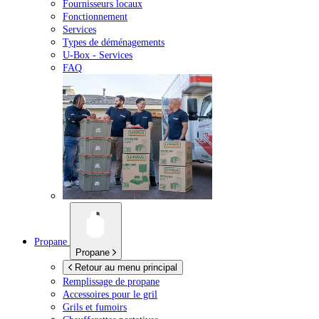
Fournisseurs locaux
Fonctionnement
Services
Types de déménagements
U-Box -
Services
FAQ
Propane
Propane
Retour au menu principal
Remplissage de propane
Accessoires pour le gril
Grils et fumoirs