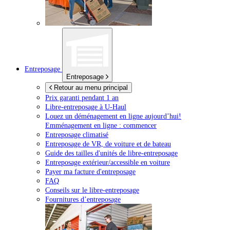
Entreposage
Entreposage
Retour au menu principal
Prix garanti pendant 1 an
Libre-entreposage à
U-Haul
Louez un déménagement en ligne aujourd’hui!
Emménagement en ligne : commencer
Entreposage climatisé
Entreposage de VR, de voiture et de bateau
Guide des tailles d'unités de libre-entreposage
Entreposage extérieur/accessible en voiture
Payer ma facture d'entreposage
FAQ
Conseils sur le libre-entreposage
Fournitures d’entreposage