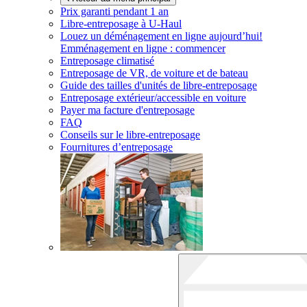
Prix garanti pendant 1 an
Libre-entreposage à
U-Haul
Louez un déménagement en ligne aujourd’hui!
Emménagement en ligne : commencer
Entreposage climatisé
Entreposage de VR, de voiture et de bateau
Guide des tailles d'unités de libre-entreposage
Entreposage extérieur/accessible en voiture
Payer ma facture d'entreposage
FAQ
Conseils sur le libre-entreposage
Fournitures d’entreposage