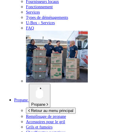
Fournisseurs locaux
Fonctionnement
Services
Types de déménagements
U-Box -
Services
FAQ
Propane
Propane
Retour au menu principal
Remplissage de propane
Accessoires pour le gril
Grils et fumoirs