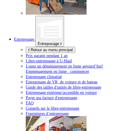
Entreposage
Entreposage
Retour au menu principal
Prix garanti pendant 1 an
Libre-entreposage à
U-Haul
Louez un déménagement en ligne aujourd’hui!
Emménagement en ligne : commencer
Entreposage climatisé
Entreposage de VR, de voiture et de bateau
Guide des tailles d'unités de libre-entreposage
Entreposage extérieur/accessible en voiture
Payer ma facture d'entreposage
FAQ
Conseils sur le libre-entreposage
Fournitures d’entreposage