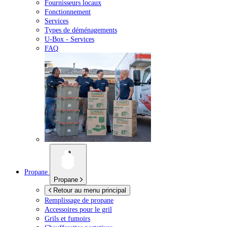
Fournisseurs locaux
Fonctionnement
Services
Types de déménagements
U-Box -
Services
FAQ
Propane
Propane
Retour au menu principal
Remplissage de propane
Accessoires pour le gril
Grils et fumoirs