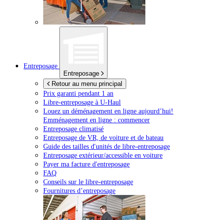
Entreposage
Entreposage
Retour au menu principal
Prix garanti pendant 1 an
Libre-entreposage à
U-Haul
Louez un déménagement en ligne aujourd’hui!
Emménagement en ligne : commencer
Entreposage climatisé
Entreposage de VR, de voiture et de bateau
Guide des tailles d'unités de libre-entreposage
Entreposage extérieur/accessible en voiture
Payer ma facture d'entreposage
FAQ
Conseils sur le libre-entreposage
Fournitures d’entreposage