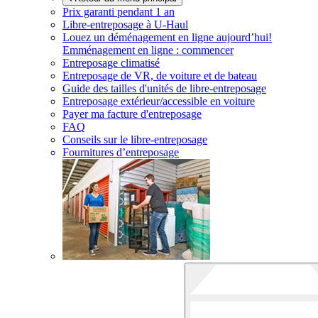
Prix garanti pendant 1 an
Libre-entreposage à
U-Haul
Louez un déménagement en ligne aujourd’hui!
Emménagement en ligne : commencer
Entreposage climatisé
Entreposage de VR, de voiture et de bateau
Guide des tailles d'unités de libre-entreposage
Entreposage extérieur/accessible en voiture
Payer ma facture d'entreposage
FAQ
Conseils sur le libre-entreposage
Fournitures d’entreposage