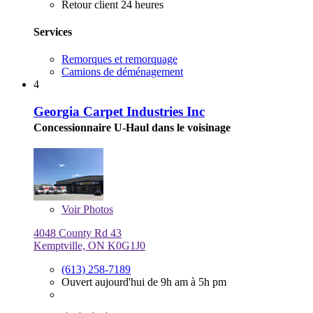
Retour client 24 heures
Services
Remorques et remorquage
Camions de déménagement
4
Georgia Carpet Industries Inc
Concessionnaire U-Haul dans le voisinage
Voir
Photos
4048 County Rd 43
Kemptville, ON K0G1J0
(613) 258-7189
Ouvert aujourd'hui de 9h am à 5h pm