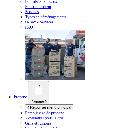
Fournisseurs locaux
Fonctionnement
Services
Types de déménagements
U-Box -
Services
FAQ
Propane
Propane
Retour au menu principal
Remplissage de propane
Accessoires pour le gril
Grils et fumoirs