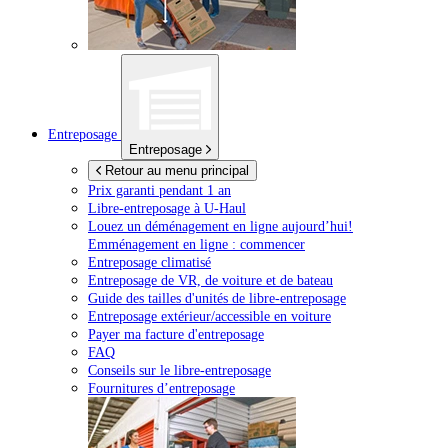
Entreposage
Entreposage
Retour au menu principal
Prix garanti pendant 1 an
Libre-entreposage à
U-Haul
Louez un déménagement en ligne aujourd’hui!
Emménagement en ligne : commencer
Entreposage climatisé
Entreposage de VR, de voiture et de bateau
Guide des tailles d'unités de libre-entreposage
Entreposage extérieur/accessible en voiture
Payer ma facture d'entreposage
FAQ
Conseils sur le libre-entreposage
Fournitures d’entreposage