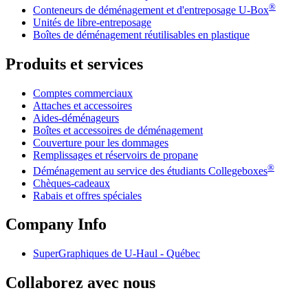
®
Conteneurs de déménagement et d'entreposage
U-Box
Unités de libre-entreposage
Boîtes de déménagement réutilisables en plastique
Produits et services
Comptes commerciaux
Attaches et accessoires
Aides-déménageurs
Boîtes et accessoires de déménagement
Couverture pour les dommages
Remplissages et réservoirs de propane
®
Déménagement au service des étudiants Collegeboxes
Chèques-cadeaux
Rabais et offres spéciales
Company Info
SuperGraphiques de
U-Haul
- Québec
Collaborez avec nous