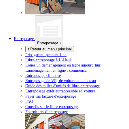
Entreposage
Entreposage
Retour au menu principal
Prix garanti pendant 1 an
Libre-entreposage à
U-Haul
Louez un déménagement en ligne aujourd’hui!
Emménagement en ligne : commencer
Entreposage climatisé
Entreposage de VR, de voiture et de bateau
Guide des tailles d'unités de libre-entreposage
Entreposage extérieur/accessible en voiture
Payer ma facture d'entreposage
FAQ
Conseils sur le libre-entreposage
Fournitures d’entreposage