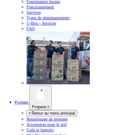
Fournisseurs locaux
Fonctionnement
Services
Types de déménagements
U-Box -
Services
FAQ
Propane
Propane
Retour au menu principal
Remplissage de propane
Accessoires pour le gril
Grils et fumoirs