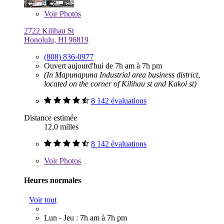
Voir
Photos
2722 Kilihau St
Honolulu, HI 96819
(808) 836-0977
Ouvert aujourd'hui de 7h am à 7h pm
(In Mapunapuna Industrial area business district,
located on the corner of Kilihau st and Kakoi st)
8 142 évaluations
Distance estimée
12,0 milles
8 142 évaluations
Voir
Photos
Heures normales
Voir tout
Lun - Jeu : 7h am à 7h pm