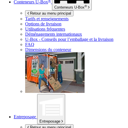
®
Conteneurs
U-Box
®
Conteneurs
U-Box
Retour au menu principal
Tarifs et renseignements
Options de livraison
Utilisations fréquentes
Déménagements internationaux
U-Box -
Conseils pour l’emballage et la livraison
FAQ
Dimensions du conteneur
Entreposage
Entreposage
Retour au menu principal