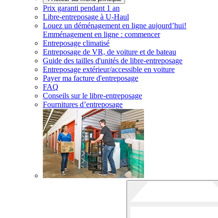
Prix garanti pendant 1 an
Libre-entreposage à
U-Haul
Louez un déménagement en ligne aujourd’hui!
Emménagement en ligne : commencer
Entreposage climatisé
Entreposage de VR, de voiture et de bateau
Guide des tailles d'unités de libre-entreposage
Entreposage extérieur/accessible en voiture
Payer ma facture d'entreposage
FAQ
Conseils sur le libre-entreposage
Fournitures d’entreposage