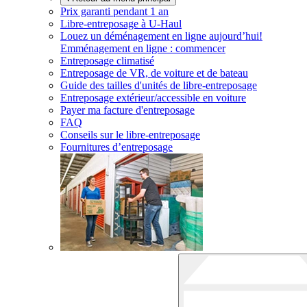
Prix garanti pendant 1 an
Libre-entreposage à
U-Haul
Louez un déménagement en ligne aujourd’hui!
Emménagement en ligne : commencer
Entreposage climatisé
Entreposage de VR, de voiture et de bateau
Guide des tailles d'unités de libre-entreposage
Entreposage extérieur/accessible en voiture
Payer ma facture d'entreposage
FAQ
Conseils sur le libre-entreposage
Fournitures d’entreposage