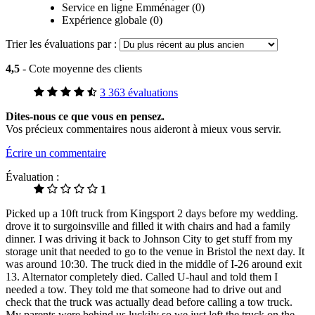
Service en ligne Emménager (0)
Expérience globale (0)
Trier les évaluations par :
4,5
- Cote moyenne des clients
3 363 évaluations
Dites-nous ce que vous en pensez.
Vos précieux commentaires nous aideront à mieux vous servir.
Écrire un commentaire
Évaluation :
1
Picked up a 10ft truck from Kingsport 2 days before my wedding.
drove it to surgoinsville and filled it with chairs and had a family
dinner. I was driving it back to Johnson City to get stuff from my
storage unit that needed to go to the venue in Bristol the next day. It
was around 10:30. The truck died in the middle of I-26 around exit
13. Alternator completely died. Called U-haul and told them I
needed a tow. They told me that someone had to drive out and
check that the truck was actually dead before calling a tow truck.
My parents were behind us luckily so we just left the truck on the