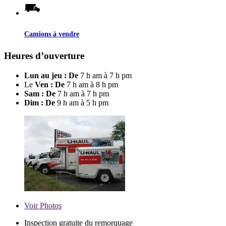
Camions à vendre
Heures d’ouverture
Lun au jeu : De
7 h am à 7 h pm
Le
Ven : De
7 h am à 8 h pm
Sam : De
7 h am à 7 h pm
Dim : De
9 h am à 5 h pm
Voir
Photos
Inspection gratuite du remorquage