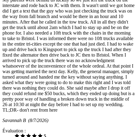
interstate and rode back to JC with them. It wasn't until we got home
did I get a text that the guy who was just checking the truck was on
the way from fall branch and would be there in an hour and 10
minutes. After that he called in the tow truck. All in all they didn't
get the truck until about 2am which I had to stay up and be on the
phone for. I also needed a 10ft truck with the chairs in the morning
to take to Bristol. I was informed there were no 10ft trucks available
in the entire tri-cities except the one that had just died. I had to wake
up and drive back to Kingsport to pick up the truck I had after they
fixed the alternator then drive back to JC then to Bristol. When I
arrived to pick up the truck there was no acknowledgment
whatsoever of the inconvenience of the whole ordeal. At that point I
was getting married the next day. Kelly, the general manager, simply
turned around and handed me the key without saying anything. I
asked what they were going to do to make this right and I was told
there was nothing they could do. She said maybe after I drop it off
they could refund me $50 bucks, which they ended up doing but is a
pretty poor way of handling a broken down truck in the middle of
26 at 10:30 at night the day before I had to set up my wedding.
TL;DR- don't rent from here
Savannah B
(8/7/2026)
Évaluation :
5