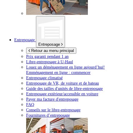
Entreposage
Entreposage
Retour au menu principal
Prix garanti pendant 1 an
Libre-entreposage à
U-Haul
Louez un déménagement en ligne aujourd’hui!
Emménagement en ligne : commencer
Entreposage climatisé
Entreposage de VR, de voiture et de bateau
Guide des tailles d'unités de libre-entreposage
Entreposage extérieur/accessible en voiture
Payer ma facture d'entreposage
FAQ
Conseils sur le libre-entreposage
Fournitures d’entreposage