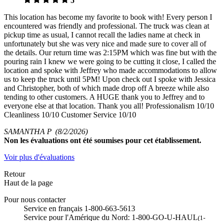
5
This location has become my favorite to book with! Every person I
encountered was friendly and professional. The truck was clean at
pickup time as usual, I cannot recall the ladies name at check in
unfortunately but she was very nice and made sure to cover all of
the details. Our return time was 2:15PM which was fine but with the
pouring rain I knew we were going to be cutting it close, I called the
location and spoke with Jeffrey who made accommodations to allow
us to keep the truck until 5PM! Upon check out I spoke with Jessica
and Christopher, both of which made drop off A breeze while also
tending to other customers. A HUGE thank you to Jeffrey and to
everyone else at that location. Thank you all! Professionalism 10/10
Cleanliness 10/10 Customer Service 10/10
SAMANTHA P
(8/2/2026)
Non
les évaluations ont été soumises pour cet établissement.
Voir plus d'évaluations
Retour
Haut de la page
Pour nous contacter
Service en français 1-800-663-5613
Service pour l'Amérique du Nord: 1-800-GO-U-HAUL
(1-