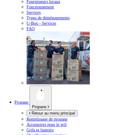
Fournisseurs locaux
Fonctionnement
Services
Types de déménagements
U-Box -
Services
FAQ
Propane
Propane
Retour au menu principal
Remplissage de propane
Accessoires pour le gril
Grils et fumoirs