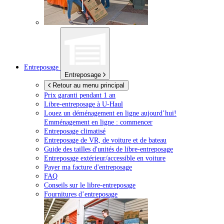
Entreposage
Entreposage
Retour au menu principal
Prix garanti pendant 1 an
Libre-entreposage à
U-Haul
Louez un déménagement en ligne aujourd’hui!
Emménagement en ligne : commencer
Entreposage climatisé
Entreposage de VR, de voiture et de bateau
Guide des tailles d'unités de libre-entreposage
Entreposage extérieur/accessible en voiture
Payer ma facture d'entreposage
FAQ
Conseils sur le libre-entreposage
Fournitures d’entreposage