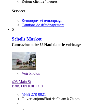
Retour client 24 heures
Services
Remorques et remorquage
Camions de déménagement
6
Schells Market
Concessionnaire U-Haul dans le voisinage
Voir
Photos
408 Main St
Bath, ON K0H1G0
(343) 278-0021
Ouvert aujourd'hui de 9h am à 7h pm