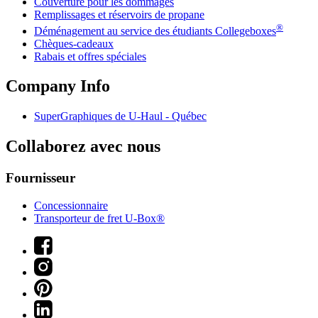
Couverture pour les dommages
Remplissages et réservoirs de propane
®
Déménagement au service des étudiants Collegeboxes
Chèques-cadeaux
Rabais et offres spéciales
Company Info
SuperGraphiques de
U-Haul
- Québec
Collaborez avec nous
Fournisseur
Concessionnaire
Transporteur de fret U-Box®