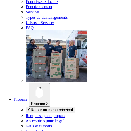
Fournisseurs locaux
Fonctionnement
Services
Types de déménagements
U-Box -
Services
FAQ
Propane
Propane
Retour au menu principal
Remplissage de propane
Accessoires pour le gril
Grils et fumoirs