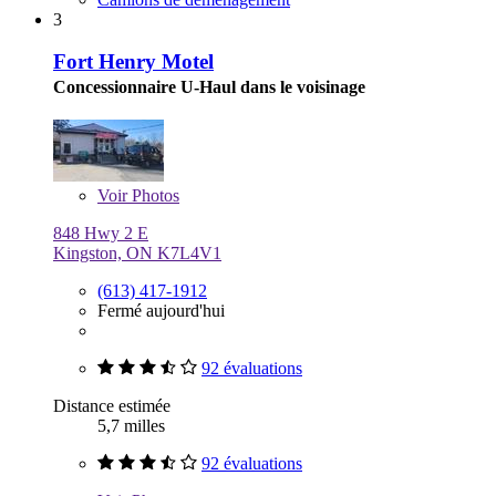
3
Fort Henry Motel
Concessionnaire U-Haul dans le voisinage
Voir
Photos
848 Hwy 2 E
Kingston, ON K7L4V1
(613) 417-1912
Fermé aujourd'hui
92 évaluations
Distance estimée
5,7 milles
92 évaluations