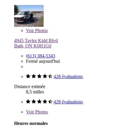
Voir
Photos
4945 Taylor Kidd Blvd
Bath, ON K0H1G0
(613) 384-5343
Fermé aujourd'hui
428 évaluations
Distance estimée
8,5 milles
428 évaluations
Voir
Photos
Heures normales