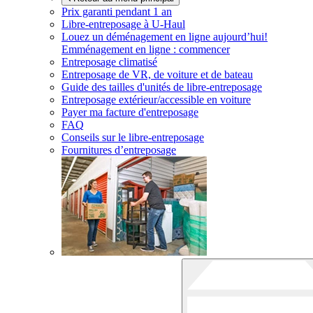
Prix garanti pendant 1 an
Libre-entreposage à
U-Haul
Louez un déménagement en ligne aujourd’hui!
Emménagement en ligne : commencer
Entreposage climatisé
Entreposage de VR, de voiture et de bateau
Guide des tailles d'unités de libre-entreposage
Entreposage extérieur/accessible en voiture
Payer ma facture d'entreposage
FAQ
Conseils sur le libre-entreposage
Fournitures d’entreposage