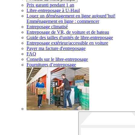
Prix garanti pendant 1 an
Libre-entreposage à
U-Haul
Louez un déménagement en ligne aujourd’hui!
Emménagement en ligne : commencer
Entreposage climatisé
Entreposage de VR, de voiture et de bateau
Guide des tailles d'unités de libre-entreposage
Entreposage extérieur/accessible en voiture
Payer ma facture d'entreposage
FAQ
Conseils sur le libre-entreposage
Fournitures d’entreposage