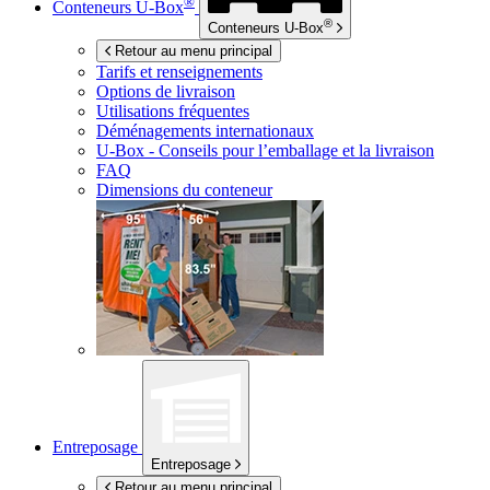
®
Conteneurs
U-Box
®
Conteneurs
U-Box
Retour au menu principal
Tarifs et renseignements
Options de livraison
Utilisations fréquentes
Déménagements internationaux
U-Box -
Conseils pour l’emballage et la livraison
FAQ
Dimensions du conteneur
Entreposage
Entreposage
Retour au menu principal