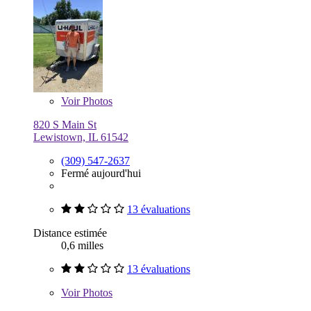
Voir
Photos
820 S Main St
Lewistown, IL 61542
(309) 547-2637
Fermé aujourd'hui
13 évaluations
Distance estimée
0,6 milles
13 évaluations
Voir
Photos