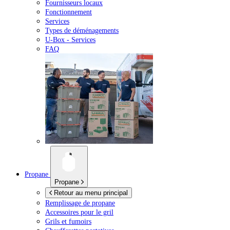
Fournisseurs locaux
Fonctionnement
Services
Types de déménagements
U-Box -
Services
FAQ
Propane
Propane
Retour au menu principal
Remplissage de propane
Accessoires pour le gril
Grils et fumoirs