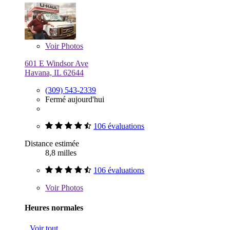
Voir
Photos
601 E Windsor Ave
Havana, IL 62644
(309) 543-2339
Fermé aujourd'hui
106 évaluations
Distance estimée
8,8 milles
106 évaluations
Voir
Photos
Heures normales
Voir tout