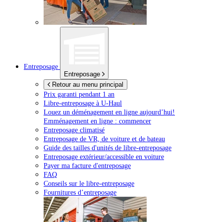
Entreposage
Entreposage
Retour au menu principal
Prix garanti pendant 1 an
Libre-entreposage à
U-Haul
Louez un déménagement en ligne aujourd’hui!
Emménagement en ligne : commencer
Entreposage climatisé
Entreposage de VR, de voiture et de bateau
Guide des tailles d'unités de libre-entreposage
Entreposage extérieur/accessible en voiture
Payer ma facture d'entreposage
FAQ
Conseils sur le libre-entreposage
Fournitures d’entreposage