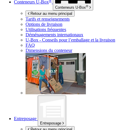
®
Conteneurs
U-Box
®
Conteneurs
U-Box
Retour au menu principal
Tarifs et renseignements
Options de livraison
Utilisations fréquentes
Déménagements internationaux
U-Box -
Conseils pour l’emballage et la livraison
FAQ
Dimensions du conteneur
Entreposage
Entreposage
Retour au menu principal