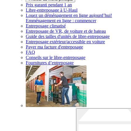
Prix garanti pendant 1 an
Libre-entreposage à
U-Haul
Louez un déménagement en ligne aujourd’hui!
Emménagement en ligne : commencer
Entreposage climatisé
Entreposage de VR, de voiture et de bateau
Guide des tailles d'unités de libre-entreposage
Entreposage extérieur/accessible en voiture
Payer ma facture d'entreposage
FAQ
Conseils sur le libre-entreposage
Fournitures d’entreposage