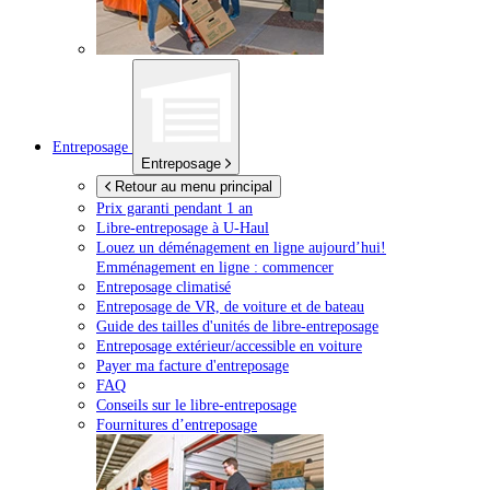
Entreposage
Entreposage
Retour au menu principal
Prix garanti pendant 1 an
Libre-entreposage à
U-Haul
Louez un déménagement en ligne aujourd’hui!
Emménagement en ligne : commencer
Entreposage climatisé
Entreposage de VR, de voiture et de bateau
Guide des tailles d'unités de libre-entreposage
Entreposage extérieur/accessible en voiture
Payer ma facture d'entreposage
FAQ
Conseils sur le libre-entreposage
Fournitures d’entreposage