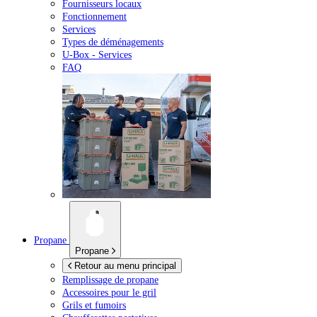
Fournisseurs locaux
Fonctionnement
Services
Types de déménagements
U-Box -
Services
FAQ
Propane
Propane
Retour au menu principal
Remplissage de propane
Accessoires pour le gril
Grils et fumoirs