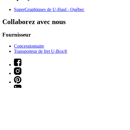
SuperGraphiques de
U-Haul
- Québec
Collaborez avec nous
Fournisseur
Concessionnaire
Transporteur de fret U-Box®
Web Team Associates, Inc., propriétaire et exploitant du site Web.
Copyright © 2026
U-Haul
International, Inc.
Tous droits réservés.
Les marques de commerce et droits d'auteur de