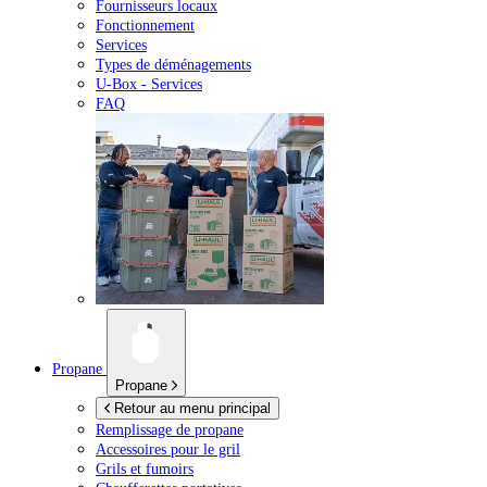
Fournisseurs locaux
Fonctionnement
Services
Types de déménagements
U-Box -
Services
FAQ
Propane
Propane
Retour au menu principal
Remplissage de propane
Accessoires pour le gril
Grils et fumoirs