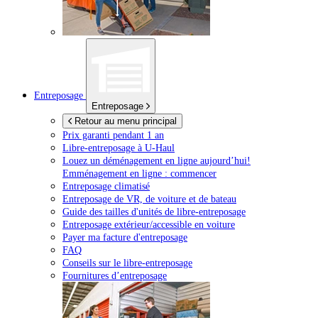
Entreposage
Entreposage
Retour au menu principal
Prix garanti pendant 1 an
Libre-entreposage à
U-Haul
Louez un déménagement en ligne aujourd’hui!
Emménagement en ligne : commencer
Entreposage climatisé
Entreposage de VR, de voiture et de bateau
Guide des tailles d'unités de libre-entreposage
Entreposage extérieur/accessible en voiture
Payer ma facture d'entreposage
FAQ
Conseils sur le libre-entreposage
Fournitures d’entreposage