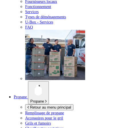
Fournisseurs locaux
Fonctionnement
Services
Types de déménagements
U-Box -
Services
FAQ
Propane
Propane
Retour au menu principal
Remplissage de propane
Accessoires pour le gril
Grils et fumoirs