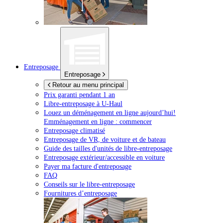
Entreposage
Entreposage
Retour au menu principal
Prix garanti pendant 1 an
Libre-entreposage à
U-Haul
Louez un déménagement en ligne aujourd’hui!
Emménagement en ligne : commencer
Entreposage climatisé
Entreposage de VR, de voiture et de bateau
Guide des tailles d'unités de libre-entreposage
Entreposage extérieur/accessible en voiture
Payer ma facture d'entreposage
FAQ
Conseils sur le libre-entreposage
Fournitures d’entreposage