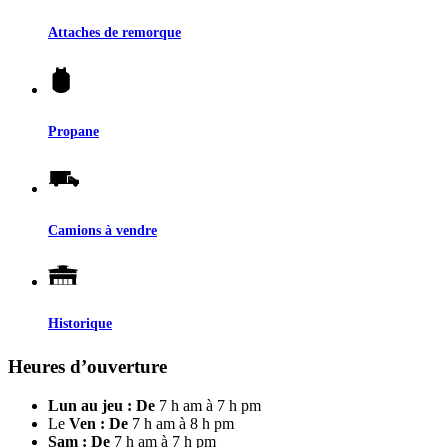
Attaches de remorque
Propane
Camions à vendre
Historique
Heures d’ouverture
Lun au jeu : De
7 h am à 7 h pm
Le
Ven : De
7 h am à 8 h pm
Sam : De
7 h am à 7 h pm