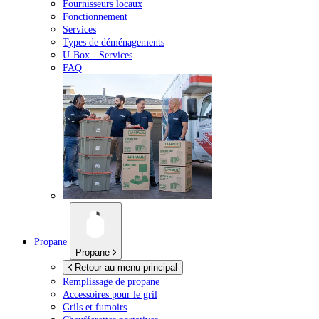
Fournisseurs locaux
Fonctionnement
Services
Types de déménagements
U-Box -
Services
FAQ
Propane
Propane
Retour au menu principal
Remplissage de propane
Accessoires pour le gril
Grils et fumoirs