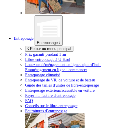
Entreposage
Entreposage
Retour au menu principal
Prix garanti pendant 1 an
Libre-entreposage à
U-Haul
Louez un déménagement en ligne aujourd’hui!
Emménagement en ligne : commencer
Entreposage climatisé
Entreposage de VR, de voiture et de bateau
Guide des tailles d'unités de libre-entreposage
Entreposage extérieur/accessible en voiture
Payer ma facture d'entreposage
FAQ
Conseils sur le libre-entreposage
Fournitures d’entreposage