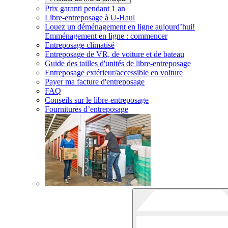
Prix garanti pendant 1 an
Libre-entreposage à
U-Haul
Louez un déménagement en ligne aujourd’hui!
Emménagement en ligne : commencer
Entreposage climatisé
Entreposage de VR, de voiture et de bateau
Guide des tailles d'unités de libre-entreposage
Entreposage extérieur/accessible en voiture
Payer ma facture d'entreposage
FAQ
Conseils sur le libre-entreposage
Fournitures d’entreposage