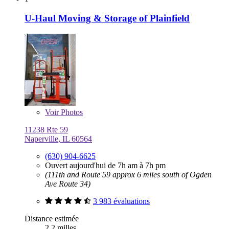
U-Haul Moving & Storage of Plainfield
Voir
Photos
11238 Rte 59
Naperville, IL 60564
(630) 904-6625
Ouvert aujourd'hui de 7h am à 7h pm
(111th and Route 59 approx 6 miles south of Ogden
Ave Route 34)
3 983 évaluations
Distance estimée
2,2 milles