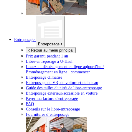
Entreposage
Entreposage
Retour au menu principal
Prix garanti pendant 1 an
Libre-entreposage à
U-Haul
Louez un déménagement en ligne aujourd’hui!
Emménagement en ligne : commencer
Entreposage climatisé
Entreposage de VR, de voiture et de bateau
Guide des tailles d'unités de libre-entreposage
Entreposage extérieur/accessible en voiture
Payer ma facture d'entreposage
FAQ
Conseils sur le libre-entreposage
Fournitures d’entreposage