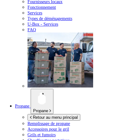
Fournisseurs locaux
Fonctionnement
Services
Types de déménagements
U-Box -
Services
FAQ
Propane
Propane
Retour au menu principal
Remplissage de propane
Accessoires pour le gril
Grils et fumoirs