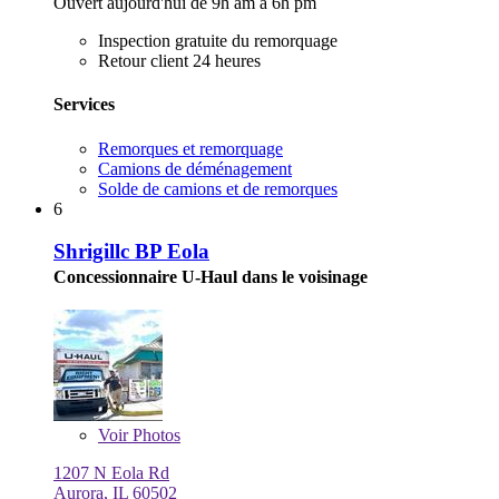
Ouvert aujourd'hui de 9h am à 6h pm
Inspection gratuite du remorquage
Retour client 24 heures
Services
Remorques et remorquage
Camions de déménagement
Solde de camions et de remorques
6
Shrigillc BP Eola
Concessionnaire U-Haul dans le voisinage
Voir
Photos
1207 N Eola Rd
Aurora, IL 60502