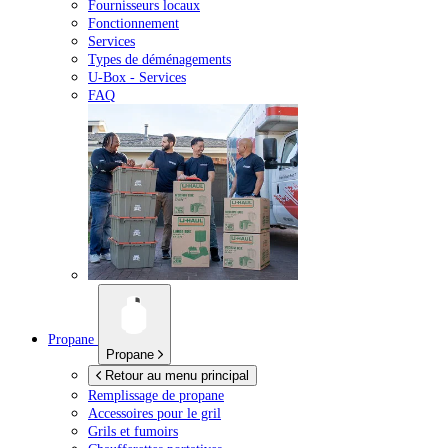
Fournisseurs locaux
Fonctionnement
Services
Types de déménagements
U-Box -
Services
FAQ
Propane
Propane
Retour au menu principal
Remplissage de propane
Accessoires pour le gril
Grils et fumoirs