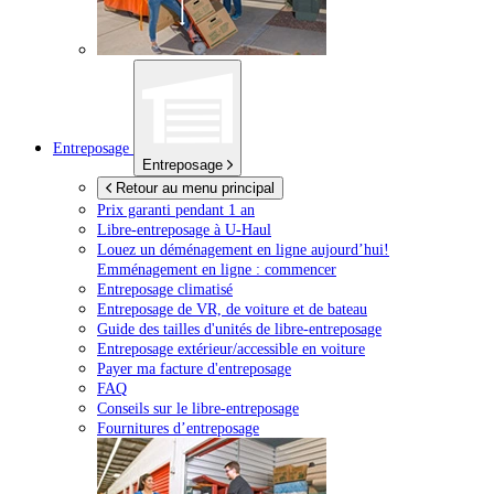
Entreposage
Entreposage
Retour au menu principal
Prix garanti pendant 1 an
Libre-entreposage à
U-Haul
Louez un déménagement en ligne aujourd’hui!
Emménagement en ligne : commencer
Entreposage climatisé
Entreposage de VR, de voiture et de bateau
Guide des tailles d'unités de libre-entreposage
Entreposage extérieur/accessible en voiture
Payer ma facture d'entreposage
FAQ
Conseils sur le libre-entreposage
Fournitures d’entreposage