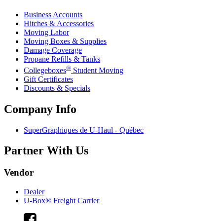
Business Accounts
Hitches & Accessories
Moving Labor
Moving Boxes & Supplies
Damage Coverage
Propane Refills & Tanks
®
Collegeboxes
Student Moving
Gift Certificates
Discounts & Specials
Company Info
SuperGraphiques de
U-Haul
- Québec
Partner With Us
Vendor
Dealer
U-Box® Freight Carrier