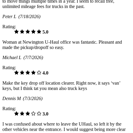
to move things multiple times in a year. I seem to recall free,
unlimited mileage fees for trucks in the past.
Peter L
(7/18/2026)
Rating:
5.0
Woman at Newington U-Haul office was fantastic. Pleasant and
made the pickup/dropoff so easy.
Michael L
(7/7/2026)
Rating:
4.0
Make the key drop off location clearer. Right now, it says ‘van’
keys, but I think tat you mean also truck keys
Dennis M
(7/3/2026)
Rating:
3.0
I was confused about where to leave the UHaul, so left it by the
other vehicles near the entrance. I would suggest being more clear