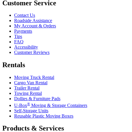
Customer Service
Contact Us
Roadside Assistance
My Account & Orders
Payments
Tips
FAQ
Accessibility
Customer Reviews
Rentals
Moving Truck Rental
Cargo Van Rental
Trailer Rental
Towing Rental
Dollies & Furniture Pads
®
U-Box
Moving & Storage Containers
Self-Storage Units
Reusable Plastic Moving Boxes
Products & Services