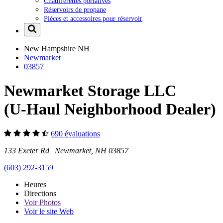
Chaufferettes portatives
Réservoirs de propane
Pièces et accessoires pour réservoir
New Hampshire
NH
Newmarket
03857
Newmarket Storage LLC
(U-Haul Neighborhood Dealer)
690 évaluations
133 Exeter Rd Newmarket, NH 03857
(603) 292-3159
Heures
Directions
Voir
Photos
Voir le site Web