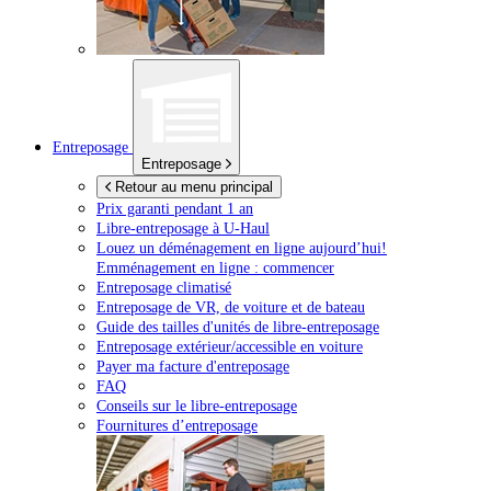
Entreposage
Entreposage
Retour au menu principal
Prix garanti pendant 1 an
Libre-entreposage à
U-Haul
Louez un déménagement en ligne aujourd’hui!
Emménagement en ligne : commencer
Entreposage climatisé
Entreposage de VR, de voiture et de bateau
Guide des tailles d'unités de libre-entreposage
Entreposage extérieur/accessible en voiture
Payer ma facture d'entreposage
FAQ
Conseils sur le libre-entreposage
Fournitures d’entreposage