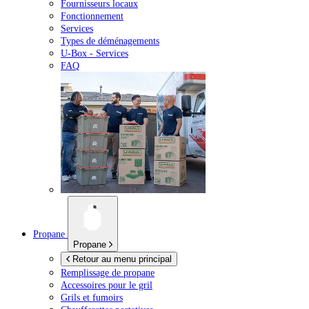
Fournisseurs locaux
Fonctionnement
Services
Types de déménagements
U-Box -
Services
FAQ
Propane
Propane
Retour au menu principal
Remplissage de propane
Accessoires pour le gril
Grils et fumoirs