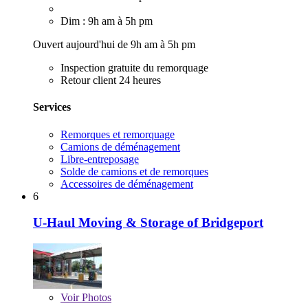
Dim : 9h am à 5h pm
Ouvert aujourd'hui de 9h am à 5h pm
Inspection gratuite du remorquage
Retour client 24 heures
Services
Remorques et remorquage
Camions de déménagement
Libre-entreposage
Solde de camions et de remorques
Accessoires de déménagement
6
U-Haul Moving & Storage of Bridgeport
Voir
Photos