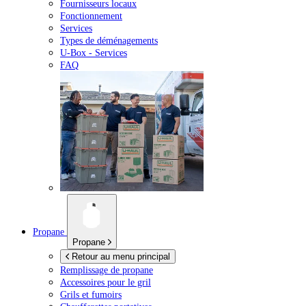
Fournisseurs locaux
Fonctionnement
Services
Types de déménagements
U-Box -
Services
FAQ
Propane
Propane
Retour au menu principal
Remplissage de propane
Accessoires pour le gril
Grils et fumoirs