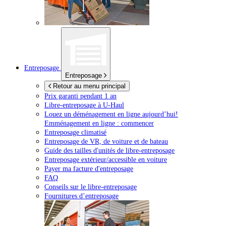
Entreposage
Entreposage
Retour au menu principal
Prix garanti pendant 1 an
Libre-entreposage à
U-Haul
Louez un déménagement en ligne aujourd’hui!
Emménagement en ligne : commencer
Entreposage climatisé
Entreposage de VR, de voiture et de bateau
Guide des tailles d'unités de libre-entreposage
Entreposage extérieur/accessible en voiture
Payer ma facture d'entreposage
FAQ
Conseils sur le libre-entreposage
Fournitures d’entreposage