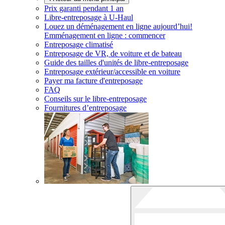
Prix garanti pendant 1 an
Libre-entreposage à
U-Haul
Louez un déménagement en ligne aujourd’hui!
Emménagement en ligne : commencer
Entreposage climatisé
Entreposage de VR, de voiture et de bateau
Guide des tailles d'unités de libre-entreposage
Entreposage extérieur/accessible en voiture
Payer ma facture d'entreposage
FAQ
Conseils sur le libre-entreposage
Fournitures d’entreposage