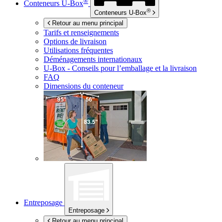
®
Conteneurs
U-Box
®
Conteneurs
U-Box
Retour au menu principal
Tarifs et renseignements
Options de livraison
Utilisations fréquentes
Déménagements internationaux
U-Box -
Conseils pour l’emballage et la livraison
FAQ
Dimensions du conteneur
Entreposage
Entreposage
Retour au menu principal