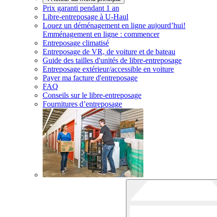
Prix garanti pendant 1 an
Libre-entreposage à
U-Haul
Louez un déménagement en ligne aujourd’hui!
Emménagement en ligne : commencer
Entreposage climatisé
Entreposage de VR, de voiture et de bateau
Guide des tailles d'unités de libre-entreposage
Entreposage extérieur/accessible en voiture
Payer ma facture d'entreposage
FAQ
Conseils sur le libre-entreposage
Fournitures d’entreposage