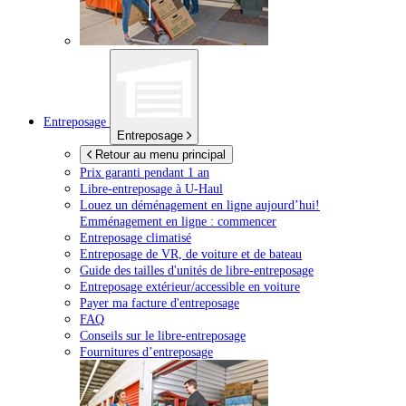
Entreposage
Entreposage
Retour au menu principal
Prix garanti pendant 1 an
Libre-entreposage à
U-Haul
Louez un déménagement en ligne aujourd’hui!
Emménagement en ligne : commencer
Entreposage climatisé
Entreposage de VR, de voiture et de bateau
Guide des tailles d'unités de libre-entreposage
Entreposage extérieur/accessible en voiture
Payer ma facture d'entreposage
FAQ
Conseils sur le libre-entreposage
Fournitures d’entreposage