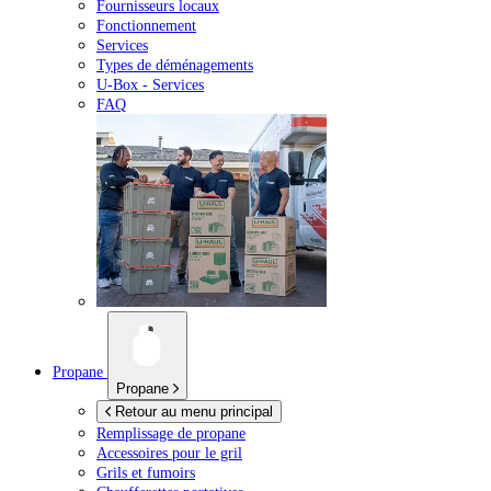
Fournisseurs locaux
Fonctionnement
Services
Types de déménagements
U-Box -
Services
FAQ
Propane
Propane
Retour au menu principal
Remplissage de propane
Accessoires pour le gril
Grils et fumoirs