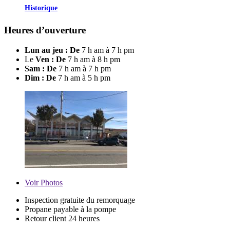
Historique
Heures d’ouverture
Lun au jeu : De
7 h am à 7 h pm
Le
Ven : De
7 h am à 8 h pm
Sam : De
7 h am à 7 h pm
Dim : De
7 h am à 5 h pm
Voir
Photos
Inspection gratuite du remorquage
Propane payable à la pompe
Retour client 24 heures