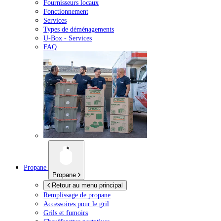
Fournisseurs locaux
Fonctionnement
Services
Types de déménagements
U-Box -
Services
FAQ
Propane
Propane
Retour au menu principal
Remplissage de propane
Accessoires pour le gril
Grils et fumoirs