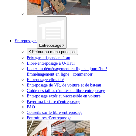
Entreposage
Entreposage
Retour au menu principal
Prix garanti pendant 1 an
Libre-entreposage à
U-Haul
Louez un déménagement en ligne aujourd’hui!
Emménagement en ligne : commencer
Entreposage climatisé
Entreposage de VR, de voiture et de bateau
Guide des tailles d'unités de libre-entreposage
Entreposage extérieur/accessible en voiture
Payer ma facture d'entreposage
FAQ
Conseils sur le libre-entreposage
Fournitures d’entreposage