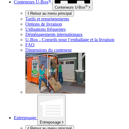
®
Conteneurs
U-Box
®
Conteneurs
U-Box
Retour au menu principal
Tarifs et renseignements
Options de livraison
Utilisations fréquentes
Déménagements internationaux
U-Box -
Conseils pour l’emballage et la livraison
FAQ
Dimensions du conteneur
Entreposage
Entreposage
Retour au menu principal