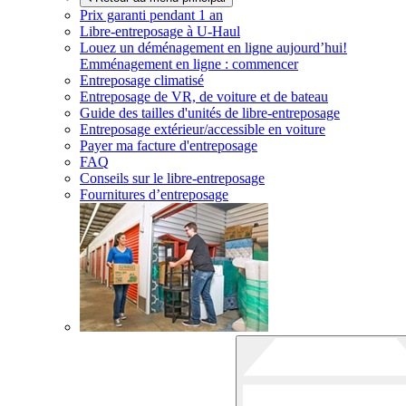
Prix garanti pendant 1 an
Libre-entreposage à
U-Haul
Louez un déménagement en ligne aujourd’hui!
Emménagement en ligne : commencer
Entreposage climatisé
Entreposage de VR, de voiture et de bateau
Guide des tailles d'unités de libre-entreposage
Entreposage extérieur/accessible en voiture
Payer ma facture d'entreposage
FAQ
Conseils sur le libre-entreposage
Fournitures d’entreposage