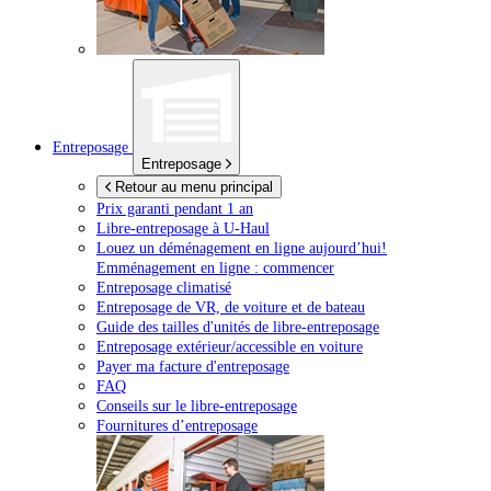
Entreposage
Entreposage
Retour au menu principal
Prix garanti pendant 1 an
Libre-entreposage à
U-Haul
Louez un déménagement en ligne aujourd’hui!
Emménagement en ligne : commencer
Entreposage climatisé
Entreposage de VR, de voiture et de bateau
Guide des tailles d'unités de libre-entreposage
Entreposage extérieur/accessible en voiture
Payer ma facture d'entreposage
FAQ
Conseils sur le libre-entreposage
Fournitures d’entreposage