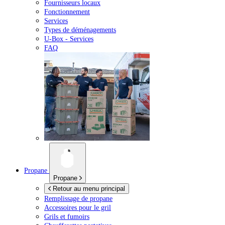
Fournisseurs locaux
Fonctionnement
Services
Types de déménagements
U-Box -
Services
FAQ
Propane
Propane
Retour au menu principal
Remplissage de propane
Accessoires pour le gril
Grils et fumoirs