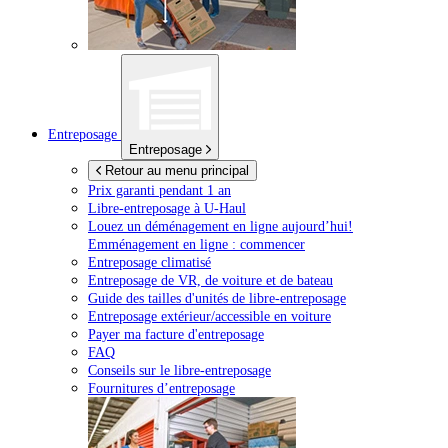
Entreposage
Entreposage
Retour au menu principal
Prix garanti pendant 1 an
Libre-entreposage à
U-Haul
Louez un déménagement en ligne aujourd’hui!
Emménagement en ligne : commencer
Entreposage climatisé
Entreposage de VR, de voiture et de bateau
Guide des tailles d'unités de libre-entreposage
Entreposage extérieur/accessible en voiture
Payer ma facture d'entreposage
FAQ
Conseils sur le libre-entreposage
Fournitures d’entreposage