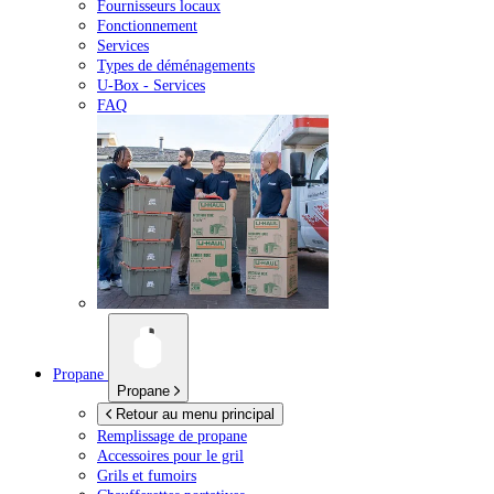
Fournisseurs locaux
Fonctionnement
Services
Types de déménagements
U-Box -
Services
FAQ
Propane
Propane
Retour au menu principal
Remplissage de propane
Accessoires pour le gril
Grils et fumoirs