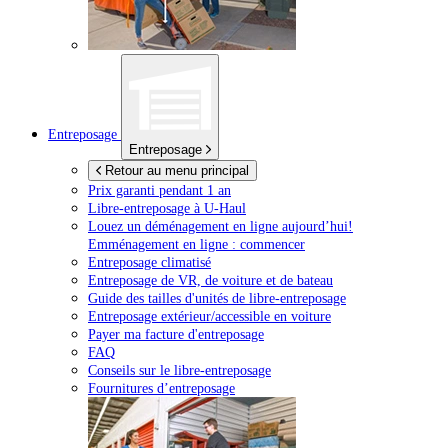
Entreposage
Entreposage
Retour au menu principal
Prix garanti pendant 1 an
Libre-entreposage à
U-Haul
Louez un déménagement en ligne aujourd’hui!
Emménagement en ligne : commencer
Entreposage climatisé
Entreposage de VR, de voiture et de bateau
Guide des tailles d'unités de libre-entreposage
Entreposage extérieur/accessible en voiture
Payer ma facture d'entreposage
FAQ
Conseils sur le libre-entreposage
Fournitures d’entreposage