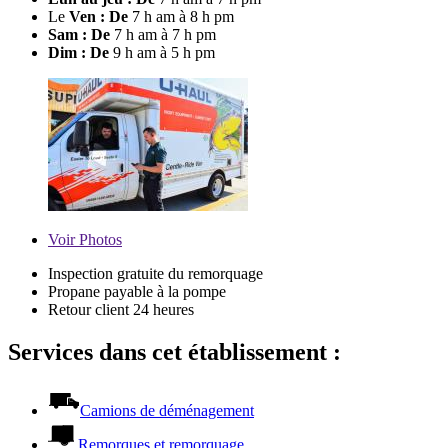
Le
Ven : De
7 h am à 8 h pm
Sam : De
7 h am à 7 h pm
Dim : De
9 h am à 5 h pm
Voir
Photos
Inspection gratuite du remorquage
Propane payable à la pompe
Retour client 24 heures
Services dans cet établissement :
Camions de déménagement
Remorques et remorquage