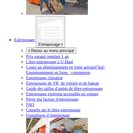
Entreposage
Entreposage
Retour au menu principal
Prix garanti pendant 1 an
Libre-entreposage à
U-Haul
Louez un déménagement en ligne aujourd’hui!
Emménagement en ligne : commencer
Entreposage climatisé
Entreposage de VR, de voiture et de bateau
Guide des tailles d'unités de libre-entreposage
Entreposage extérieur/accessible en voiture
Payer ma facture d'entreposage
FAQ
Conseils sur le libre-entreposage
Fournitures d’entreposage