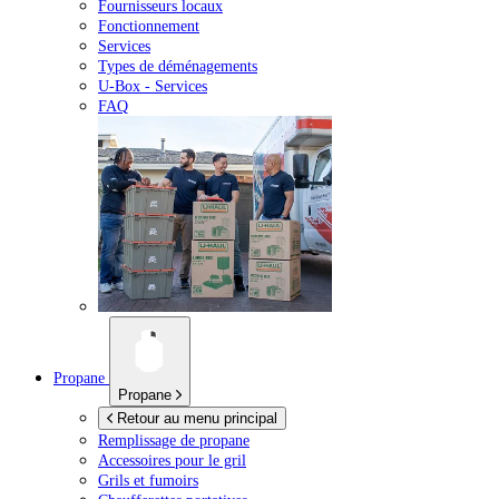
Fournisseurs locaux
Fonctionnement
Services
Types de déménagements
U-Box -
Services
FAQ
Propane
Propane
Retour au menu principal
Remplissage de propane
Accessoires pour le gril
Grils et fumoirs