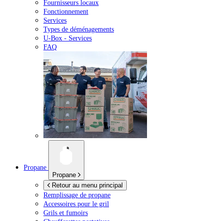
Fournisseurs locaux
Fonctionnement
Services
Types de déménagements
U-Box -
Services
FAQ
Propane
Propane
Retour au menu principal
Remplissage de propane
Accessoires pour le gril
Grils et fumoirs