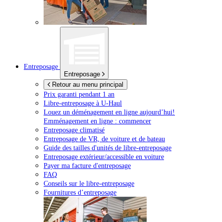
Entreposage
Entreposage
Retour au menu principal
Prix garanti pendant 1 an
Libre-entreposage à
U-Haul
Louez un déménagement en ligne aujourd’hui!
Emménagement en ligne : commencer
Entreposage climatisé
Entreposage de VR, de voiture et de bateau
Guide des tailles d'unités de libre-entreposage
Entreposage extérieur/accessible en voiture
Payer ma facture d'entreposage
FAQ
Conseils sur le libre-entreposage
Fournitures d’entreposage