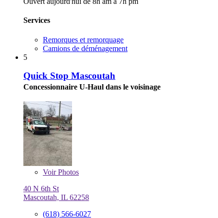
Ouvert aujourd'hui de 8h am à 7h pm
Services
Remorques et remorquage
Camions de déménagement
5
Quick Stop Mascoutah
Concessionnaire U-Haul dans le voisinage
Voir
Photos
40 N 6th St
Mascoutah, IL 62258
(618) 566-6027