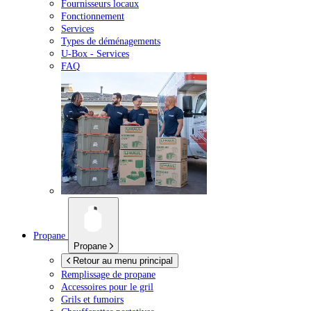
Fournisseurs locaux
Fonctionnement
Services
Types de déménagements
U-Box -
Services
FAQ
Propane
Propane
Retour au menu principal
Remplissage de propane
Accessoires pour le gril
Grils et fumoirs