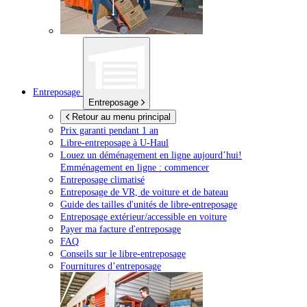
Entreposage
Entreposage
Retour au menu principal
Prix garanti pendant 1 an
Libre-entreposage à
U-Haul
Louez un déménagement en ligne aujourd’hui!
Emménagement en ligne : commencer
Entreposage climatisé
Entreposage de VR, de voiture et de bateau
Guide des tailles d'unités de libre-entreposage
Entreposage extérieur/accessible en voiture
Payer ma facture d'entreposage
FAQ
Conseils sur le libre-entreposage
Fournitures d’entreposage