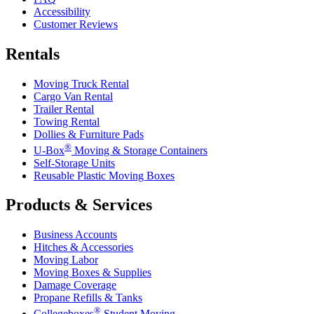
Accessibility
Customer Reviews
Rentals
Moving Truck Rental
Cargo Van Rental
Trailer Rental
Towing Rental
Dollies & Furniture Pads
®
U-Box
Moving & Storage Containers
Self-Storage Units
Reusable Plastic Moving Boxes
Products & Services
Business Accounts
Hitches & Accessories
Moving Labor
Moving Boxes & Supplies
Damage Coverage
Propane Refills & Tanks
®
Collegeboxes
Student Moving