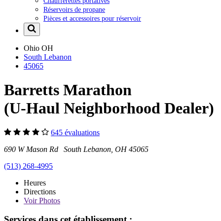
Chaufferettes portatives
Réservoirs de propane
Pièces et accessoires pour réservoir
Ohio
OH
South Lebanon
45065
Barretts Marathon
(U-Haul Neighborhood Dealer)
645 évaluations
690 W Mason Rd South Lebanon, OH 45065
(513) 268-4995
Heures
Directions
Voir
Photos
Services dans cet établissement :