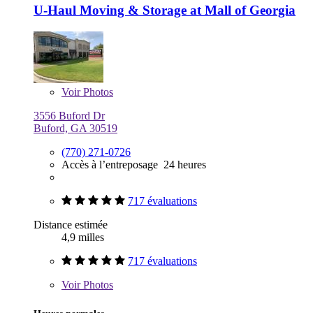
U-Haul Moving & Storage at Mall of Georgia
Voir
Photos
3556 Buford Dr
Buford, GA 30519
(770) 271-0726
Accès à l’entreposage 24 heures
717 évaluations
Distance estimée
4,9 milles
717 évaluations
Voir
Photos