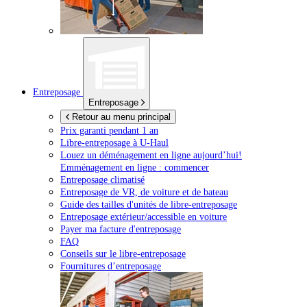
Entreposage
Entreposage
Retour au menu principal
Prix garanti pendant 1 an
Libre-entreposage à
U-Haul
Louez un déménagement en ligne aujourd’hui!
Emménagement en ligne : commencer
Entreposage climatisé
Entreposage de VR, de voiture et de bateau
Guide des tailles d'unités de libre-entreposage
Entreposage extérieur/accessible en voiture
Payer ma facture d'entreposage
FAQ
Conseils sur le libre-entreposage
Fournitures d’entreposage