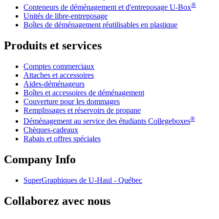
®
Conteneurs de déménagement et d'entreposage
U-Box
Unités de libre-entreposage
Boîtes de déménagement réutilisables en plastique
Produits et services
Comptes commerciaux
Attaches et accessoires
Aides-déménageurs
Boîtes et accessoires de déménagement
Couverture pour les dommages
Remplissages et réservoirs de propane
®
Déménagement au service des étudiants Collegeboxes
Chèques-cadeaux
Rabais et offres spéciales
Company Info
SuperGraphiques de
U-Haul
- Québec
Collaborez avec nous