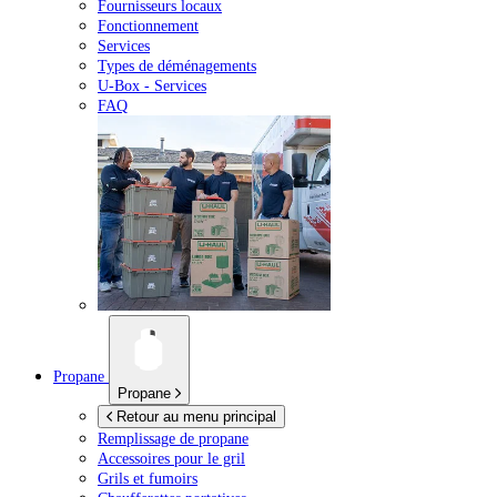
Fournisseurs locaux
Fonctionnement
Services
Types de déménagements
U-Box -
Services
FAQ
Propane
Propane
Retour au menu principal
Remplissage de propane
Accessoires pour le gril
Grils et fumoirs