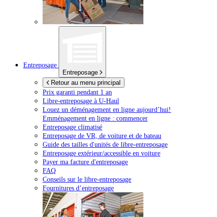
Entreposage
Entreposage
Retour au menu principal
Prix garanti pendant 1 an
Libre-entreposage à
U-Haul
Louez un déménagement en ligne aujourd’hui!
Emménagement en ligne : commencer
Entreposage climatisé
Entreposage de VR, de voiture et de bateau
Guide des tailles d'unités de libre-entreposage
Entreposage extérieur/accessible en voiture
Payer ma facture d'entreposage
FAQ
Conseils sur le libre-entreposage
Fournitures d’entreposage