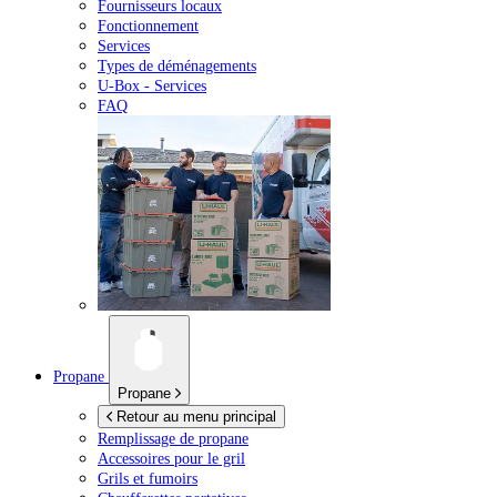
Fournisseurs locaux
Fonctionnement
Services
Types de déménagements
U-Box -
Services
FAQ
Propane
Propane
Retour au menu principal
Remplissage de propane
Accessoires pour le gril
Grils et fumoirs