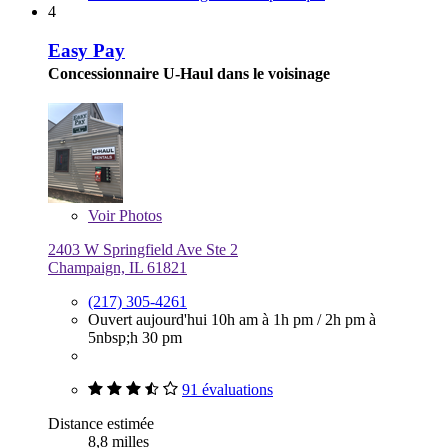
4
Easy Pay
Concessionnaire U-Haul dans le voisinage
Voir
Photos
2403 W Springfield Ave Ste 2
Champaign, IL 61821
(217) 305-4261
Ouvert aujourd'hui
10h am à 1h pm
/
2h pm à
5nbsp;h 30 pm
91 évaluations
Distance estimée
8,8 milles