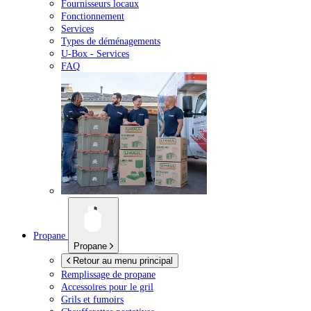
Fournisseurs locaux
Fonctionnement
Services
Types de déménagements
U-Box -
Services
FAQ
Propane
Propane
Retour au menu principal
Remplissage de propane
Accessoires pour le gril
Grils et fumoirs