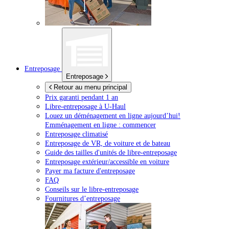
Entreposage
Entreposage
Retour au menu principal
Prix garanti pendant 1 an
Libre-entreposage à
U-Haul
Louez un déménagement en ligne aujourd’hui!
Emménagement en ligne : commencer
Entreposage climatisé
Entreposage de VR, de voiture et de bateau
Guide des tailles d'unités de libre-entreposage
Entreposage extérieur/accessible en voiture
Payer ma facture d'entreposage
FAQ
Conseils sur le libre-entreposage
Fournitures d’entreposage