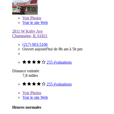
Voir
Photos
Voir le site Web
2811 W Kirby Ave
Champaign, IL 61821
(217) 903-5106
Ouvert aujourd'hui de 8h am à 5h pm
255 évaluations
Distance estimée
7,8 milles
255 évaluations
Voir
Photos
Voir le site Web
Heures normales