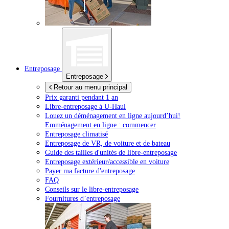
Entreposage
Entreposage
Retour au menu principal
Prix garanti pendant 1 an
Libre-entreposage à
U-Haul
Louez un déménagement en ligne aujourd’hui!
Emménagement en ligne : commencer
Entreposage climatisé
Entreposage de VR, de voiture et de bateau
Guide des tailles d'unités de libre-entreposage
Entreposage extérieur/accessible en voiture
Payer ma facture d'entreposage
FAQ
Conseils sur le libre-entreposage
Fournitures d’entreposage