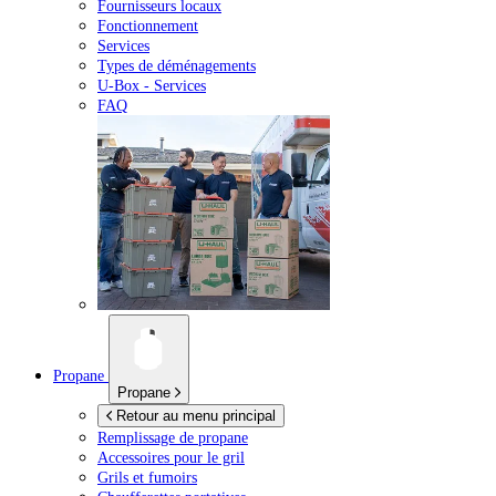
Fournisseurs locaux
Fonctionnement
Services
Types de déménagements
U-Box -
Services
FAQ
Propane
Propane
Retour au menu principal
Remplissage de propane
Accessoires pour le gril
Grils et fumoirs