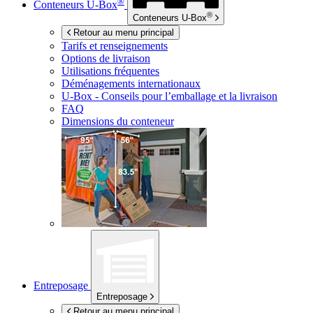
®
Conteneurs
U-Box
®
Conteneurs
U-Box
Retour au menu principal
Tarifs et renseignements
Options de livraison
Utilisations fréquentes
Déménagements internationaux
U-Box -
Conseils pour l’emballage et la livraison
FAQ
Dimensions du conteneur
Entreposage
Entreposage
Retour au menu principal