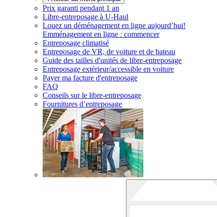
Prix garanti pendant 1 an
Libre-entreposage à
U-Haul
Louez un déménagement en ligne aujourd’hui!
Emménagement en ligne : commencer
Entreposage climatisé
Entreposage de VR, de voiture et de bateau
Guide des tailles d'unités de libre-entreposage
Entreposage extérieur/accessible en voiture
Payer ma facture d'entreposage
FAQ
Conseils sur le libre-entreposage
Fournitures d’entreposage